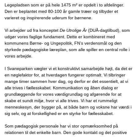
Legepladsen som er på hele 1475 m² er opdelt i to afdelinger.
Den er beplantet med 80-100 år gamle træer og tilbyder et
varieret og inspirerende uderum for børnene.
Vi arbejder ud fra konceptet
De Utrolige År
(DUÅ-dagtilbud), som
udgør vores faglige fundament. Dette er kombineret med
kommunens Børne- og Ungepolitik, FN’s verdensmål og den
styrkede pædagogiske læreplan, som alle spiller en central rolle i
vores arbejde.
I Svaneparken vægter vi et konstruktivt samarbejde højt, da det er
en nøglefaktor for, at hverdagen fungerer optimalt. Vi tilbringer
mange timer sammen hver dag, og derfor er det essentielt, at vi
alle trives i fællesskabet. Kommunikation og åben dialog er
grundlæggende for vores værdigrundlag og afgørende for at
skabe et sundt miljø, hvor vi alle trives. Vi har et rummeligt
menneskesyn, der bygger på, at både børn og voksne har værdi i
sig selv, og at forskellighed er en styrke for fællesskabet.
Som pædagogisk personale har vi stor opmærksomhed på
relationen til det enkelte barn. Den gode kontakt og det positive