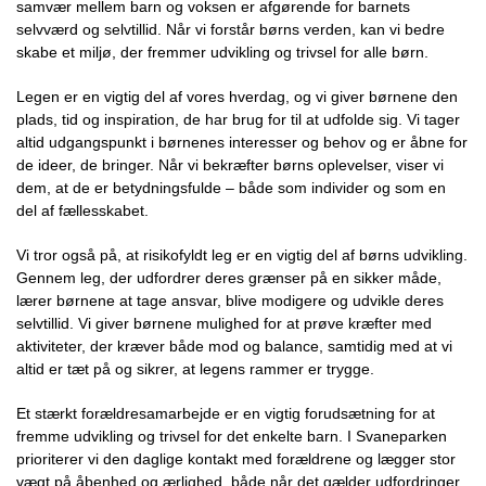
samvær mellem barn og voksen er afgørende for barnets
selvværd og selvtillid. Når vi forstår børns verden, kan vi bedre
skabe et miljø, der fremmer udvikling og trivsel for alle børn.
Legen er en vigtig del af vores hverdag, og vi giver børnene den
plads, tid og inspiration, de har brug for til at udfolde sig. Vi tager
altid udgangspunkt i børnenes interesser og behov og er åbne for
de ideer, de bringer. Når vi bekræfter børns oplevelser, viser vi
dem, at de er betydningsfulde – både som individer og som en
del af fællesskabet.
Vi tror også på, at risikofyldt leg er en vigtig del af børns udvikling.
Gennem leg, der udfordrer deres grænser på en sikker måde,
lærer børnene at tage ansvar, blive modigere og udvikle deres
selvtillid. Vi giver børnene mulighed for at prøve kræfter med
aktiviteter, der kræver både mod og balance, samtidig med at vi
altid er tæt på og sikrer, at legens rammer er trygge.
Et stærkt forældresamarbejde er en vigtig forudsætning for at
fremme udvikling og trivsel for det enkelte barn. I Svaneparken
prioriterer vi den daglige kontakt med forældrene og lægger stor
vægt på åbenhed og ærlighed, både når det gælder udfordringer